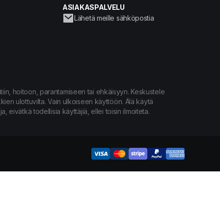
ASIAKASPALVELU
Lähetä meille sähköpostia
intiin, hoitoon, parantamiseen tai ehkäisyyn. Keskustele
kien ulottuvilta. Vain ulkoiseen käyttöön. Älä käytä
ivätkä todellisia käyttäjiä, ellei toisin ilmoiteta.