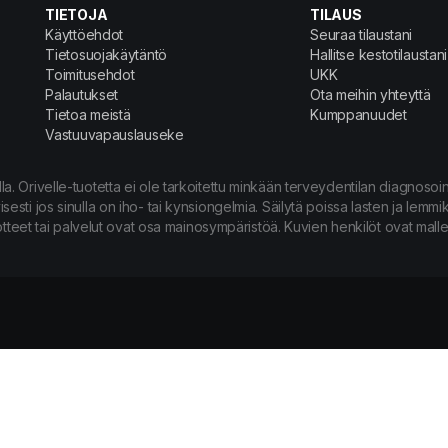
TIETOJA
TILAUS
Käyttöehdot
Seuraa tilaustani
Tietosuojakäytäntö
Hallitse kestotilaustani
Toimitusehdot
UKK
Palautukset
Ota meihin yhteyttä
Tietoa meistä
Kumppanuudet
Vastuuvapauslauseke
ella. Orivelle-tuotetta ei ole tarkoitettu minkään terveydentilan diagnoso
sti jos sinulla on iho- tai kynsiongelmia. Säilytä poissa lasten ja lemmik
tteet tai palvelut ovat osa mainosympäristöä. Kuvien henkilöt ovat malleja, e