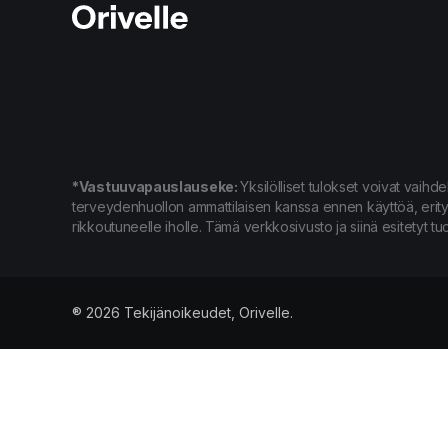
*Vastuuvapauslauseke:
Yksilölliset tulokset voivat vaihd
terveydenhuollon ammattilaisen kanssa ennen käyttöä, erityise
rikkoutuneelle iholle. Tämä verkkosivusto ja siinä esitetyt tuo
® 2026 Tekijänoikeudet, Orivelle.